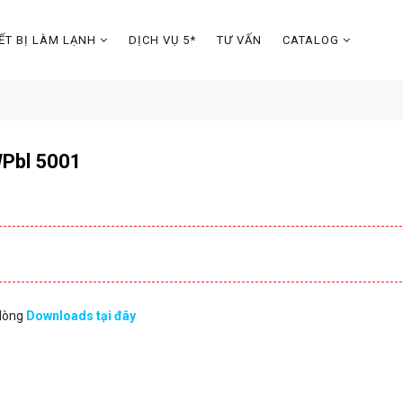
IẾT BỊ LÀM LẠNH
DỊCH VỤ 5*
TƯ VẤN
CATALOG
WPbl 5001
 lòng
Downloads tại đây