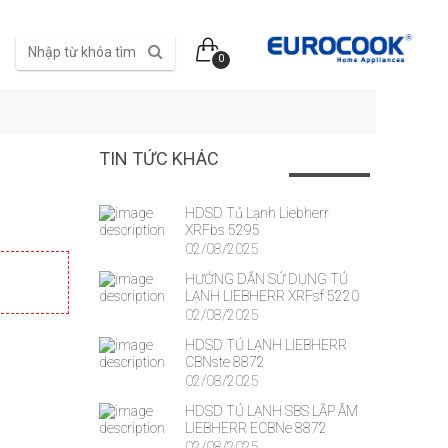
0
TIN TỨC KHÁC
HDSD Tủ Lạnh Liebherr
XRFbs 5295
02/08/2025
HƯỚNG DẪN SỬ DỤNG TỦ
LẠNH LIEBHERR XRFsf 5220
02/08/2025
HDSD TỦ LẠNH LIEBHERR
CBNste 8872
02/08/2025
HDSD TỦ LẠNH SBS LẮP ÂM
LIEBHERR ECBNe 8872
02/08/2025