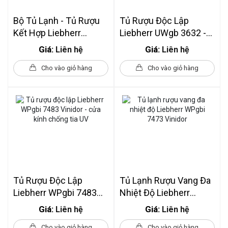
Bộ Tủ Lạnh - Tủ Rượu
Tủ Rượu Độc Lập
Kết Hợp Liebherr
Liebherr UWgb 3632 -
SWNstd 529i - SRsdd
32 Chai
Giá:
Giá:
Liên hệ
Liên hệ
5230 - 44 Chai - Làm Đá
Cho vào giỏ hàng
Cho vào giỏ hàng
Tự Động
Tủ Rượu Độc Lập
Tủ Lạnh Rượu Vang Đa
Liebherr WPgbi 7483
Nhiệt Độ Liebherr
Vinidor - Cửa Kính
WPgbi 7473 Vinidor
Giá:
Giá:
Liên hệ
Liên hệ
Chống Tia UV
Cho vào giỏ hàng
Cho vào giỏ hàng