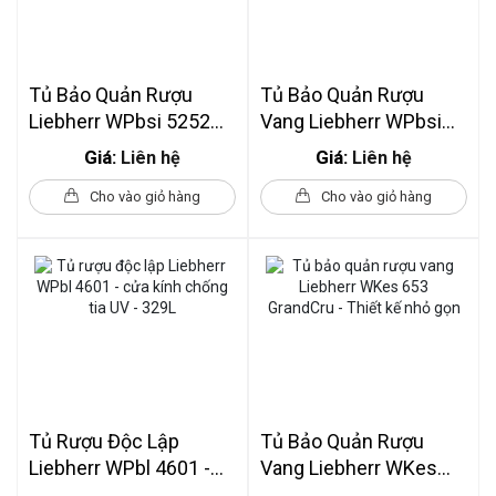
Tủ Bảo Quản Rượu
Tủ Bảo Quản Rượu
Liebherr WPbsi 5252
Vang Liebherr WPbsi
Vinidor - 155 Chai
5052 Vinidor
Giá:
Giá:
Liên hệ
Liên hệ
Cho vào giỏ hàng
Cho vào giỏ hàng
Tủ Rượu Độc Lập
Tủ Bảo Quản Rượu
Liebherr WPbl 4601 -
Vang Liebherr WKes
Cửa Kính Chống Tia UV
653 GrandCru - Thiết