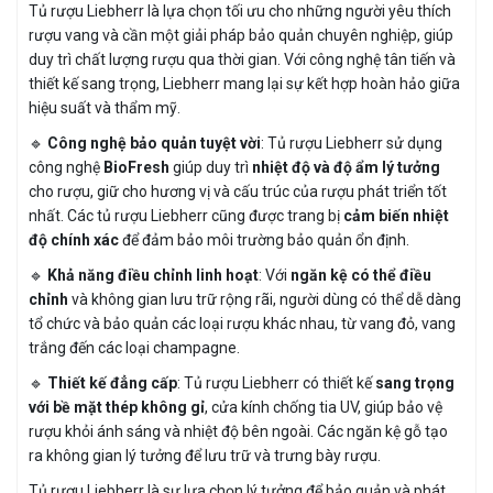
Tủ rượu Liebherr là lựa chọn tối ưu cho những người yêu thích
rượu vang và cần một giải pháp bảo quản chuyên nghiệp, giúp
duy trì chất lượng rượu qua thời gian. Với công nghệ tân tiến và
thiết kế sang trọng, Liebherr mang lại sự kết hợp hoàn hảo giữa
hiệu suất và thẩm mỹ.
🔹
Công nghệ bảo quản tuyệt vời
: Tủ rượu Liebherr sử dụng
công nghệ
BioFresh
giúp duy trì
nhiệt độ và độ ẩm lý tưởng
cho rượu, giữ cho hương vị và cấu trúc của rượu phát triển tốt
nhất. Các tủ rượu Liebherr cũng được trang bị
cảm biến nhiệt
độ chính xác
để đảm bảo môi trường bảo quản ổn định.
🔹
Khả năng điều chỉnh linh hoạt
: Với
ngăn kệ có thể điều
chỉnh
và không gian lưu trữ rộng rãi, người dùng có thể dễ dàng
tổ chức và bảo quản các loại rượu khác nhau, từ vang đỏ, vang
trắng đến các loại champagne.
🔹
Thiết kế đẳng cấp
: Tủ rượu Liebherr có thiết kế
sang trọng
với bề mặt thép không gỉ
, cửa kính chống tia UV, giúp bảo vệ
rượu khỏi ánh sáng và nhiệt độ bên ngoài. Các ngăn kệ gỗ tạo
ra không gian lý tưởng để lưu trữ và trưng bày rượu.
Tủ rượu Liebherr là sự lựa chọn lý tưởng để bảo quản và phát