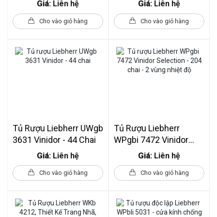
Giá:
Giá:
Liên hệ
Liên hệ
- 329L
Kế Nhỏ Gọn
Cho vào giỏ hàng
Cho vào giỏ hàng
Tủ Rượu Liebherr UWgb
Tủ Rượu Liebherr
3631 Vinidor - 44 Chai
WPgbi 7472 Vinidor
Selection - 204 Chai - 2
Giá:
Giá:
Liên hệ
Liên hệ
Vùng Nhiệt Độ
Cho vào giỏ hàng
Cho vào giỏ hàng