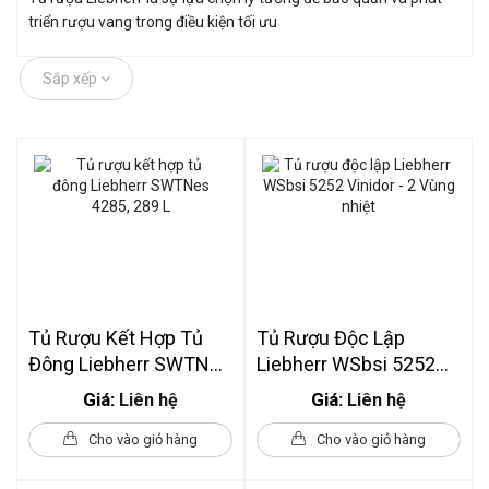
triển rượu vang trong điều kiện tối ưu
Sắp xếp
Tủ Rượu Kết Hợp Tủ
Tủ Rượu Độc Lập
Đông Liebherr SWTNes
Liebherr WSbsi 5252
4285, 289 L
Vinidor - 2 Vùng Nhiệt
Giá:
Giá:
Liên hệ
Liên hệ
Cho vào giỏ hàng
Cho vào giỏ hàng