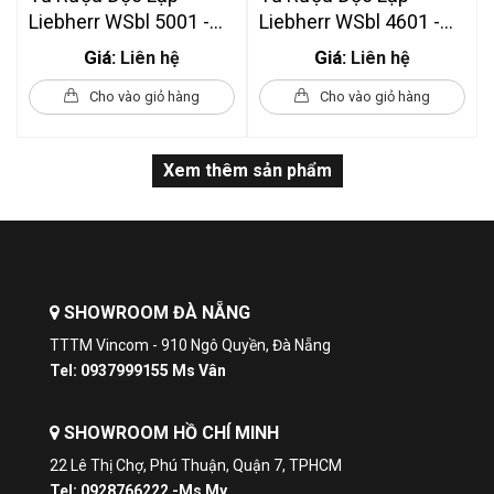
Liebherr WSbl 5001 -
Liebherr WSbl 4601 -
378L
GrandCru Series - 323L
Giá:
Giá:
Liên hệ
Liên hệ
Cho vào giỏ hàng
Cho vào giỏ hàng
Xem thêm sản phẩm
SHOWROOM ĐÀ NẴNG
TTTM Vincom - 910 Ngô Quyền, Đà Nẵng
Tel: 0937999155 Ms Vân
SHOWROOM HỒ CHÍ MINH
22 Lê Thị Chợ, Phú Thuận, Quận 7, TPHCM
Tel: 0928766222 -Ms My